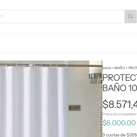
Inicio
>
BAÑO
>
PRO
PROTEC
BAÑO 1
$8.571,
Precio sin impuestos
$6.000,0
3
cuotas de
$3.5