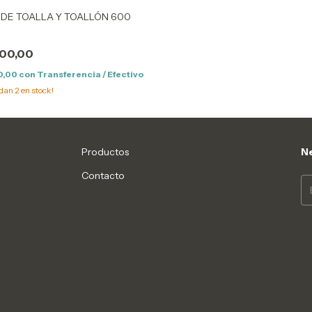
 DE TOALLA Y TOALLÓN 600
00,00
0,00
con
Transferencia / Efectivo
edan
2
en stock!
Productos
Ne
Contacto