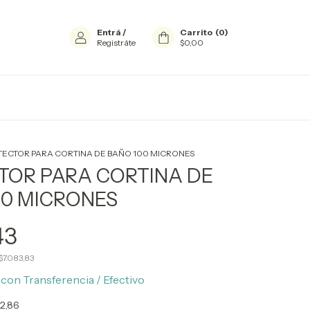
Entrá
/
Carrito
(
0
)
Registráte
$0,00
TECTOR PARA CORTINA DE BAÑO 100 MICRONES
TOR PARA CORTINA DE
00 MICRONES
43
$7.083,83
0
con
Transferencia / Efectivo
52,86