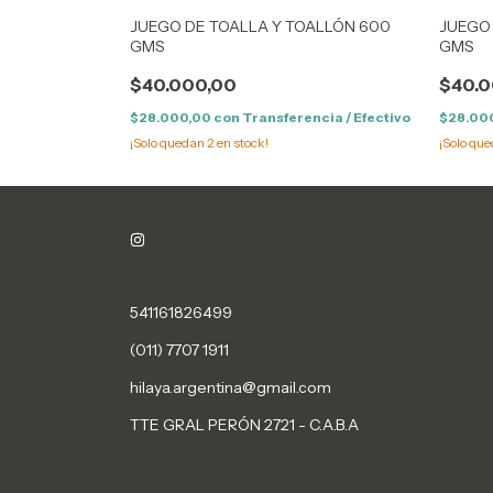
JUEGO DE TOALLA Y TOALLÓN 600
JUEGO
GMS
GMS
ncia / Efectivo
$40.000,00
$40.0
$28.000,00
con
Transferencia / Efectivo
$28.00
¡Solo quedan
2
en stock!
¡Solo qu
541161826499
(011) 7707 1911
hilaya.argentina@gmail.com
TTE GRAL PERÓN 2721 - C.A.B.A