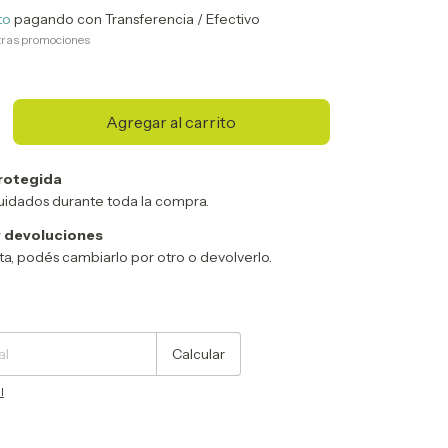
to
pagando con Transferencia / Efectivo
tras promociones
rotegida
uidados durante toda la compra.
 devoluciones
sta, podés cambiarlo por otro o devolverlo.
Cambiar CP
Calcular
l